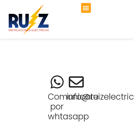
Comunicate
info@ruizelectri
por
whtasapp