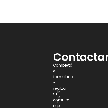
Contacta
Completá
el
formulario
y
realizá
tu
consulta
que