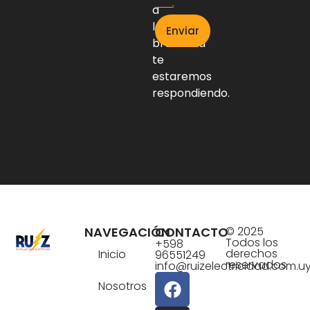
a
la
Enviar
brevedad
te
estaremos
respondiendo.
NAVEGACIÓN
CONTACTO
© 2025
Todos los
+598
derechos
Inicio
96551249
reservados
info@ruizelectricidad.com.u
Nosotros